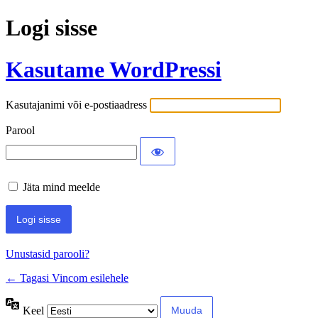
Logi sisse
Kasutame WordPressi
Kasutajanimi või e-postiaadress
Parool
Jäta mind meelde
Alternative:
Unustasid parooli?
← Tagasi Vincom esilehele
Keel