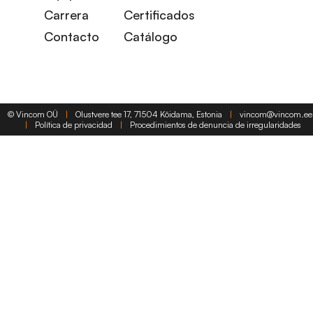
Carrera
Certificados
Contacto
Catálogo
©
Vincom OÜ
|
Olustvere tee 17, 71504 Kõidama, Estonia
|
vincom@vincom.ee
|
Política de privacidad
|
Procedimientos de denuncia de irregularidades