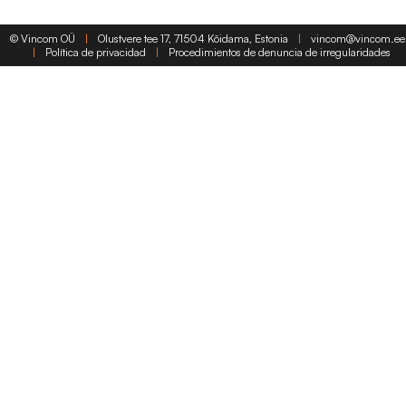
©
Vincom OÜ
|
Olustvere tee 17, 71504 Kõidama, Estonia
|
vincom@vincom.ee
|
Política de privacidad
|
Procedimientos de denuncia de irregularidades