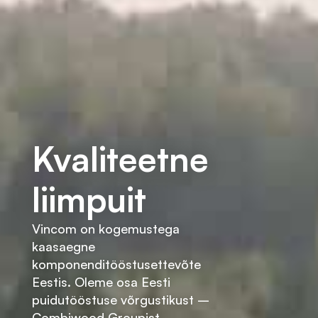
Kvaliteetne
liimpuit
Vincom on kogemustega
kaasaegne
komponenditööstusettevõte
Eestis. Oleme osa Eesti
puidutööstuse võrgustikust –
Combiwood Groupist