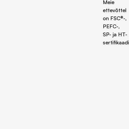
Meie
ettevõttel
on FSC®-,
PEFC-,
SP- ja HT-
sertifikaad
Tootekat