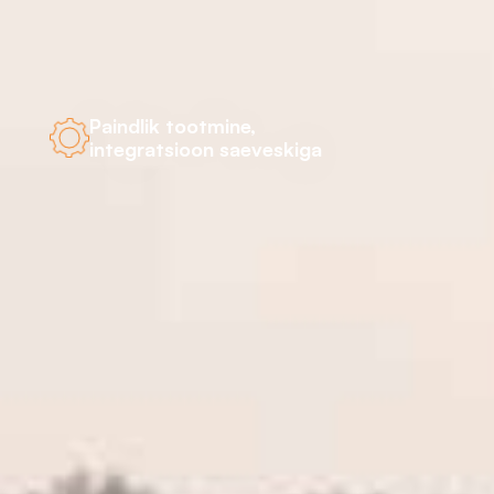
Paindlik tootmine,
integratsioon saeveskiga