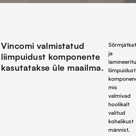
Vincomi valmistatud
Sõrmjätka
ja
liimpuidust komponente
lamineerit
kasutatakse üle maailma.
liimpuidust
komponend
mis
valmivad
hoolikalt
valitud
kohalikust
männist.