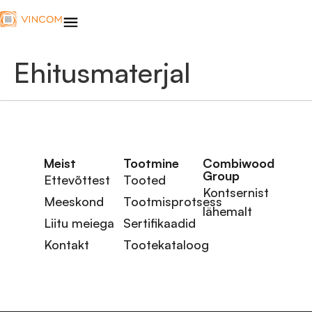
Ehitusmaterjal
Meist
Tootmine
Combiwood
Group
Ettevõttest
Tooted
Kontsernist
Meeskond
Tootmisprotsess
lähemalt
Liitu meiega
Sertifikaadid
Kontakt
Tootekataloog