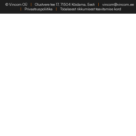
©
Vincom OÜ
|
Olustvere tee 17, 71504 Kõidama, Eesti
|
vincom@vincom.ee
|
Privaatsuspoliitika
|
Tööalasest rikkumisest teavitamise kord