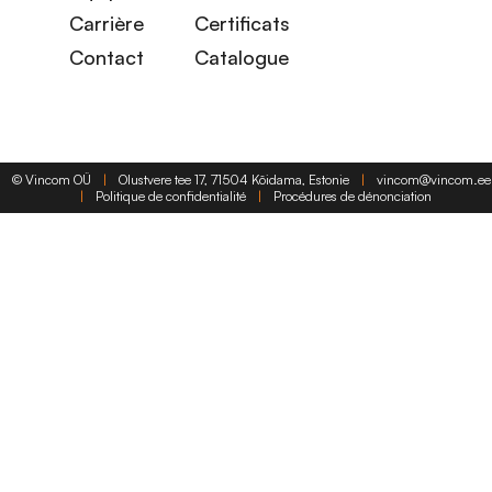
Carrière
Certificats
Contact
Catalogue
©
Vincom OÜ
|
Olustvere tee 17, 71504 Kõidama, Estonie
|
vincom@vincom.ee
|
Politique de confidentialité
|
Procédures de dénonciation