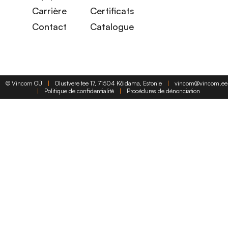
Carrière
Certificats
Contact
Catalogue
©
Vincom OÜ
|
Olustvere tee 17, 71504 Kõidama, Estonie
|
vincom@vincom.ee
|
Politique de confidentialité
|
Procédures de dénonciation