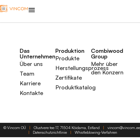
Das
Produktion
Combiwood
Unternehmen
Group
Produkte
Über uns
Mehr über
Herstellungsprozess
den Konzern
Team
Zertifikate
Karriere
Produktkatalog
Kontakte
©
Vincom OÜ
|
Olustvere tee 17, 71504 Kõidama, Estland
|
vincom@vincom.ee
|
Datenschutzrichtlinie
|
Whistleblowing-Verfahren