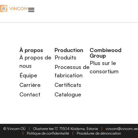
À propos
Production
Combiwood
Group
À propos de
Produits
Plus sur le
nous
Processus de
consortium
Équipe
fabrication
Carrière
Certificats
Contact
Catalogue
©
Vincom OÜ
|
Olustvere tee 17, 71504 Kõidama, Estonie
|
vincom@vincom.ee
|
Politique de confidentialité
|
Procédures de dénonciation