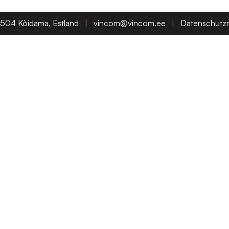
71504 Kõidama, Estland
|
vincom@vincom.ee
|
Datenschutzri