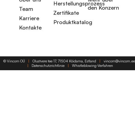
Herstellungsprozess
den Konzern
Team
Zertifikate
Karriere
Produktkatalog
Kontakte
©
Vincom OÜ
|
Olustvere tee 17, 71504 Kõidama, Estland
|
vincom@vincom.ee
|
Datenschutzrichtlinie
|
Whistleblowing-Verfahren