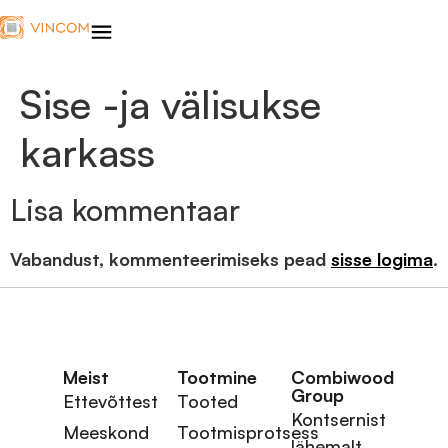
Sise -ja välisukse
karkass
Lisa kommentaar
Vabandust, kommenteerimiseks pead
sisse logima
.
Meist
Tootmine
Combiwood
Group
Ettevõttest
Tooted
Kontsernist
Meeskond
Tootmisprotsess
lähemalt