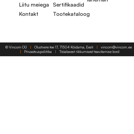
Liitu meiega
Sertifikaadid
Kontakt
Tootekataloog
©
Vincom OÜ
|
Olustvere tee 17, 71504 Kõidama, Eesti
|
vincom@vincom.ee
|
Privaatsuspoliitika
|
Tööalasest rikkumisest teavitamise kord